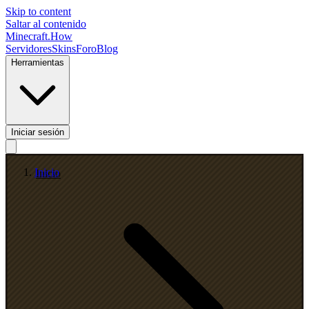
Skip to content
Saltar al contenido
Minecraft.How
Servidores
Skins
Foro
Blog
Herramientas
Iniciar sesión
Inicio