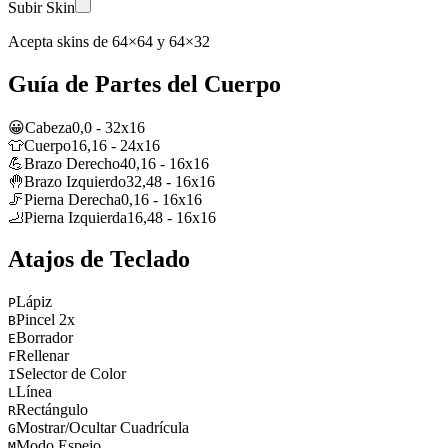
Subir Skin
Acepta skins de 64×64 y 64×32
Guía de Partes del Cuerpo
😀
Cabeza
0
,
0
-
32
x
16
👕
Cuerpo
16
,
16
-
24
x
16
💪
Brazo Derecho
40
,
16
-
16
x
16
🤚
Brazo Izquierdo
32
,
48
-
16
x
16
🦵
Pierna Derecha
0
,
16
-
16
x
16
🦶
Pierna Izquierda
16
,
48
-
16
x
16
Atajos de Teclado
Lápiz
P
Pincel 2x
B
Borrador
E
Rellenar
F
Selector de Color
I
Línea
L
Rectángulo
R
Mostrar/Ocultar Cuadrícula
G
Modo Espejo
M