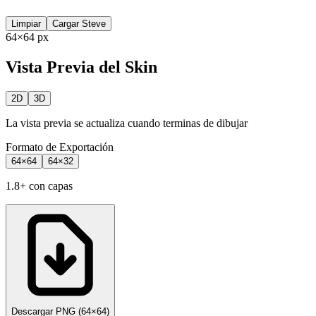
Limpiar
Cargar Steve
64×64 px
Vista Previa del Skin
2D
3D
La vista previa se actualiza cuando terminas de dibujar
Formato de Exportación
64×64
64×32
1.8+ con capas
Descargar PNG
(
64×64
)