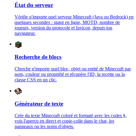
État du serveur
Vérifie n'importe quel serveur Minecraft (Java ou Bedrock) en
quelques secondes : statut en ligne, MOTD, nombre de
joueurs, version du protocole et favicon, depuis ton
navigateur.
Recherche de blocs
Cherche n'importe quel bloc, objet ou entité de Minecraft par
nom, couleur ou propriété et récupère l'ID, la recette ou la
classe CSS en un clic.
Générateur de texte
Crée du texte Minecraft coloré et formaté avec les codes §,
vois l'aperçu en direct et copie-colle dans le chat, les
panneaux ou les noms d'objets.