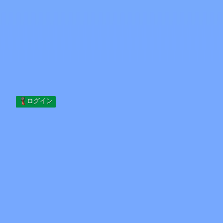
Skip to content
コンテンツへスキップ
Minecraft.How
サーバー
スキン
フォーラム
ブログ
ツール
ログイン
ホーム