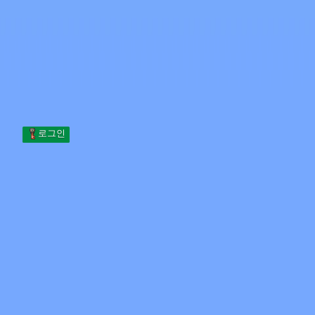
Skip to content
본문으로 건너뛰기
Minecraft.How
서버
스킨
포럼
블로그
도구
로그인
홈