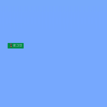
Skip to content
본문으로 건너뛰기
Minecraft.How
서버
스킨
포럼
블로그
도구
로그인
홈