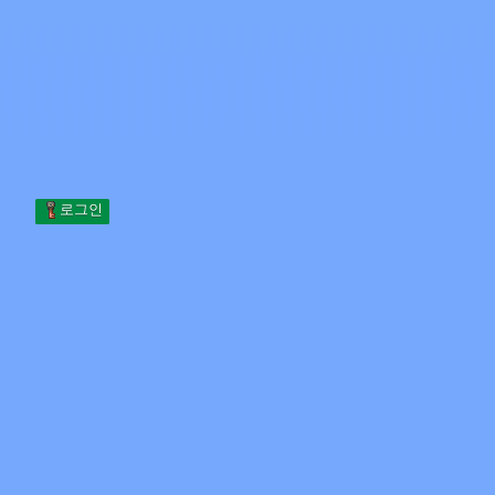
Skip to content
본문으로 건너뛰기
Minecraft.How
서버
스킨
포럼
블로그
도구
로그인
홈