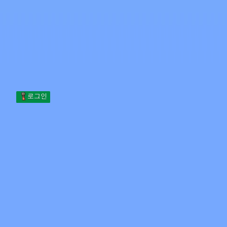
Skip to content
본문으로 건너뛰기
Minecraft.How
서버
스킨
포럼
블로그
도구
로그인
홈