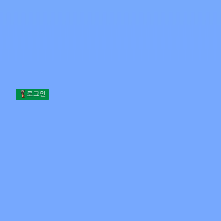
Skip to content
본문으로 건너뛰기
Minecraft.How
서버
스킨
포럼
블로그
도구
로그인
홈