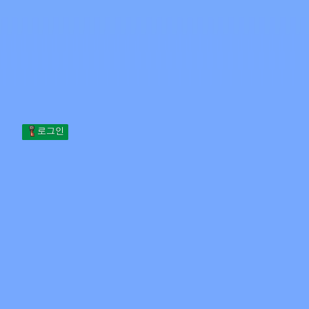
Skip to content
본문으로 건너뛰기
Minecraft.How
서버
스킨
포럼
블로그
도구
로그인
홈