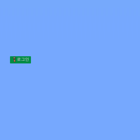
Skip to content
본문으로 건너뛰기
Minecraft.How
서버
스킨
포럼
블로그
도구
로그인
홈