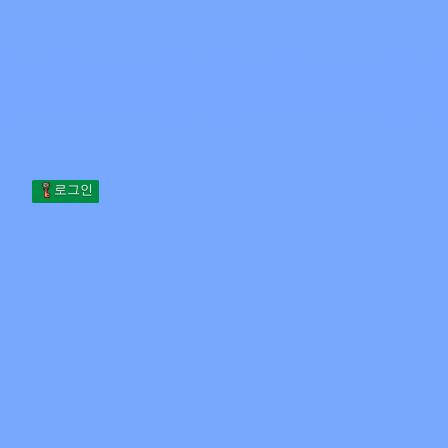
Skip to content
본문으로 건너뛰기
Minecraft.How
서버
스킨
포럼
블로그
도구
로그인
홈