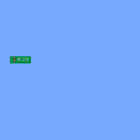
Skip to content
본문으로 건너뛰기
Minecraft.How
서버
스킨
포럼
블로그
도구
로그인
홈