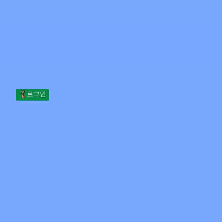
Skip to content
본문으로 건너뛰기
Minecraft.How
서버
스킨
포럼
블로그
도구
로그인
홈