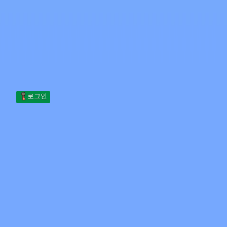
Skip to content
본문으로 건너뛰기
Minecraft.How
서버
스킨
포럼
블로그
도구
로그인
홈