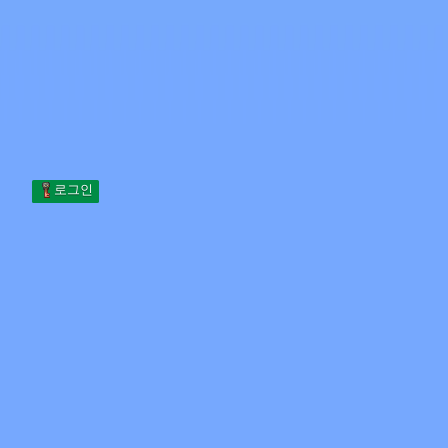
Skip to content
본문으로 건너뛰기
Minecraft.How
서버
스킨
포럼
블로그
도구
로그인
홈