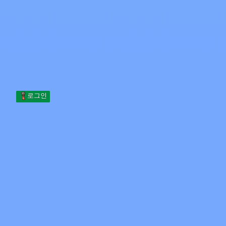
Skip to content
본문으로 건너뛰기
Minecraft.How
서버
스킨
포럼
블로그
도구
로그인
홈