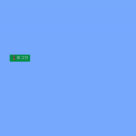
Skip to content
본문으로 건너뛰기
Minecraft.How
서버
스킨
포럼
블로그
도구
로그인
홈