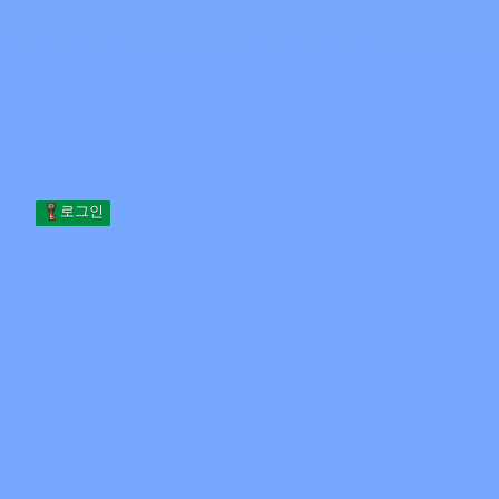
Skip to content
본문으로 건너뛰기
Minecraft.How
서버
스킨
포럼
블로그
도구
로그인
홈