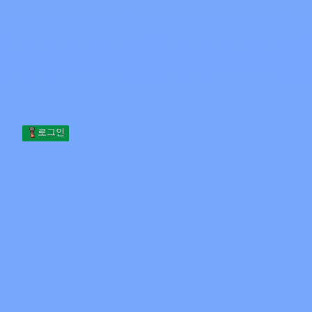
Skip to content
본문으로 건너뛰기
Minecraft.How
서버
스킨
포럼
블로그
도구
로그인
홈