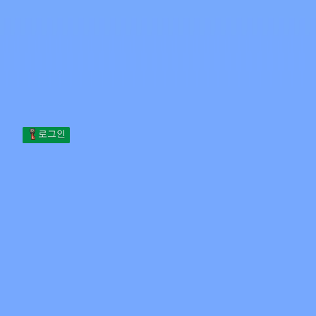
Skip to content
본문으로 건너뛰기
Minecraft.How
서버
스킨
포럼
블로그
도구
로그인
홈