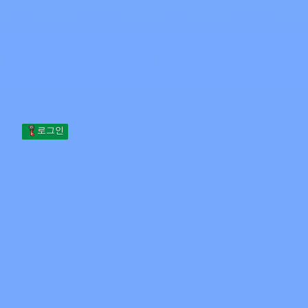
Skip to content
본문으로 건너뛰기
Minecraft.How
서버
스킨
포럼
블로그
도구
로그인
홈