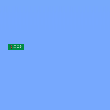
Skip to content
본문으로 건너뛰기
Minecraft.How
서버
스킨
포럼
블로그
도구
로그인
홈