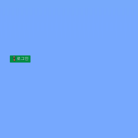
Skip to content
본문으로 건너뛰기
Minecraft.How
서버
스킨
포럼
블로그
도구
로그인
홈