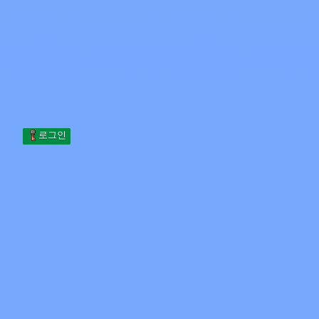
Skip to content
본문으로 건너뛰기
Minecraft.How
서버
스킨
포럼
블로그
도구
로그인
홈