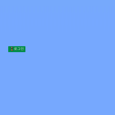
Skip to content
본문으로 건너뛰기
Minecraft.How
서버
스킨
포럼
블로그
도구
로그인
홈