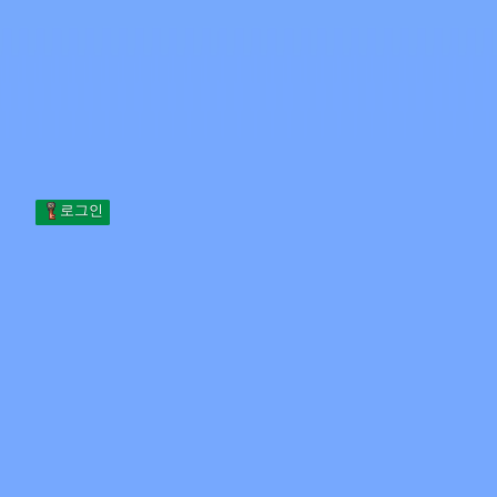
Skip to content
본문으로 건너뛰기
Minecraft.How
서버
스킨
포럼
블로그
도구
로그인
홈