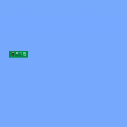
Skip to content
본문으로 건너뛰기
Minecraft.How
서버
스킨
포럼
블로그
도구
로그인
홈