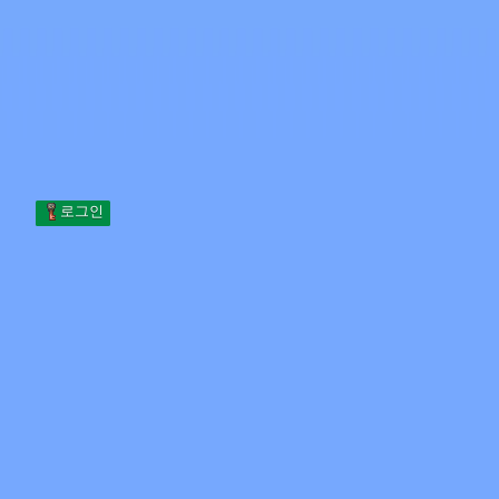
Skip to content
본문으로 건너뛰기
Minecraft.How
서버
스킨
포럼
블로그
도구
로그인
홈