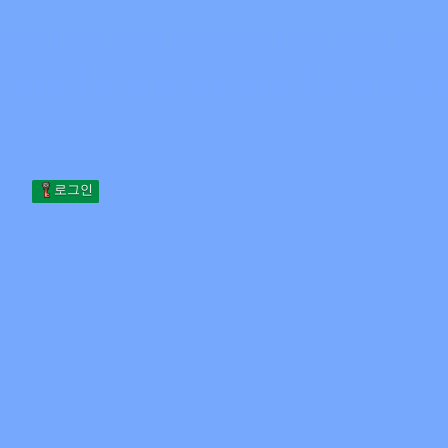
Skip to content
본문으로 건너뛰기
Minecraft.How
서버
스킨
포럼
블로그
도구
로그인
홈