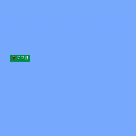
Skip to content
본문으로 건너뛰기
Minecraft.How
서버
스킨
포럼
블로그
도구
로그인
홈