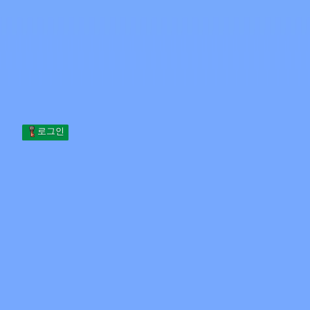
Skip to content
본문으로 건너뛰기
Minecraft.How
서버
스킨
포럼
블로그
도구
로그인
홈