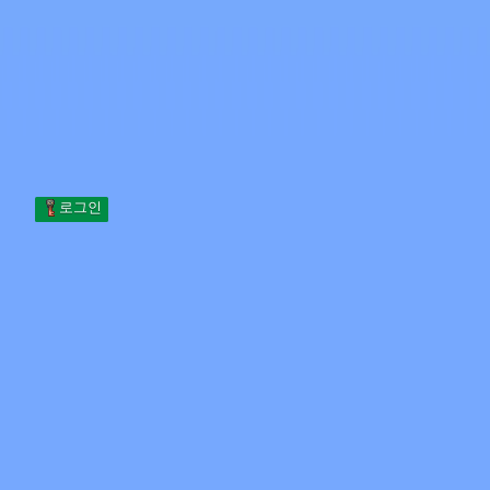
Skip to content
본문으로 건너뛰기
Minecraft.How
서버
스킨
포럼
블로그
도구
로그인
홈