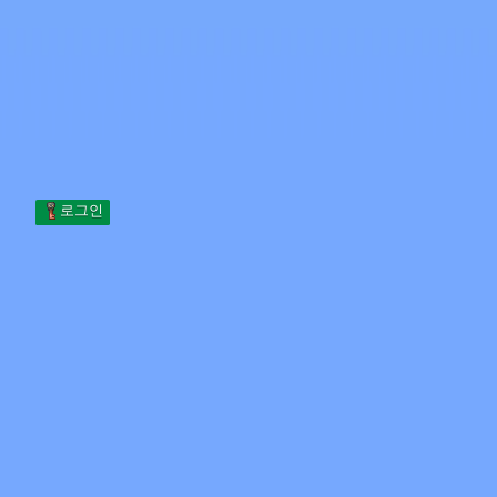
Skip to content
본문으로 건너뛰기
Minecraft.How
서버
스킨
포럼
블로그
도구
로그인
홈