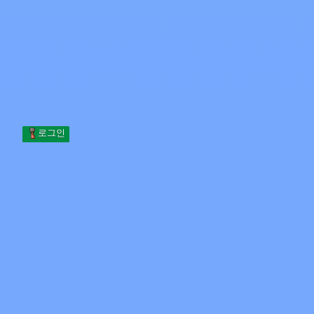
Skip to content
본문으로 건너뛰기
Minecraft.How
서버
스킨
포럼
블로그
도구
로그인
홈