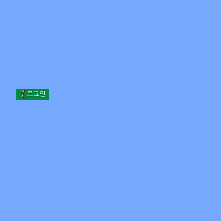
Skip to content
본문으로 건너뛰기
Minecraft.How
서버
스킨
포럼
블로그
도구
로그인
홈