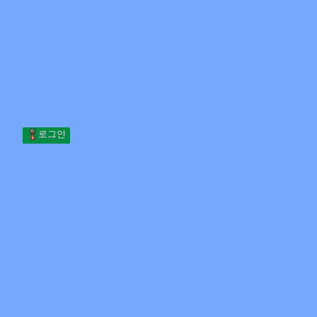
Skip to content
본문으로 건너뛰기
Minecraft.How
서버
스킨
포럼
블로그
도구
로그인
홈