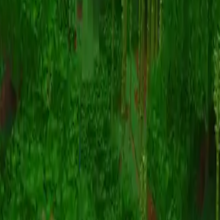
Animatie
(S I W R F V)