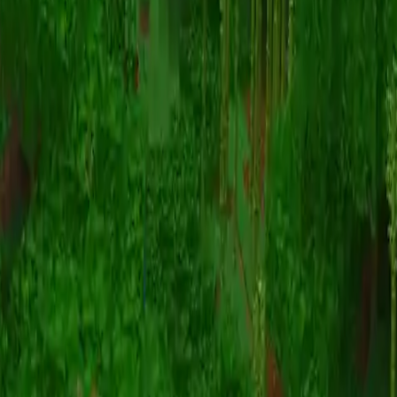
Animatie
(S I W R F V)