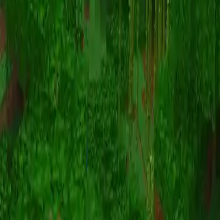
Animatie
(S I W R F V)