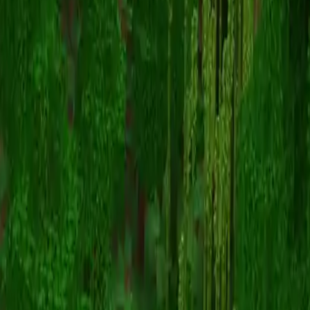
luxxus__
Terug naar skins