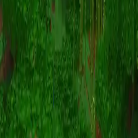
Animatie
(S I W R F V)