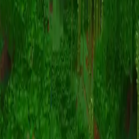
Animatie
(S I W R F V)