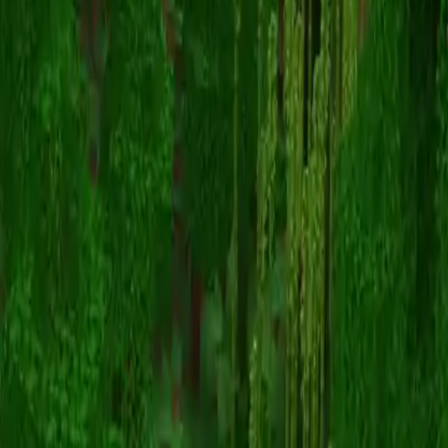
ShadowRift4628
Terug naar skins