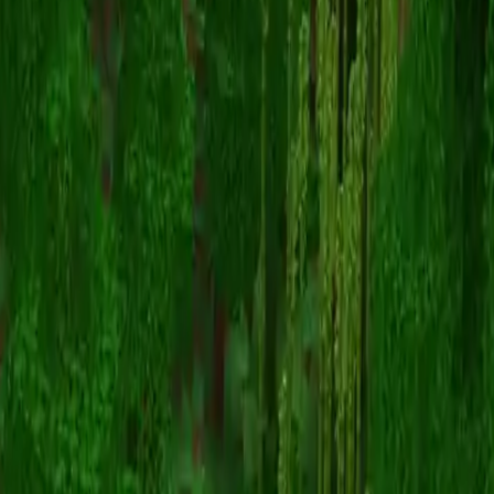
RolerYT
Terug naar skins