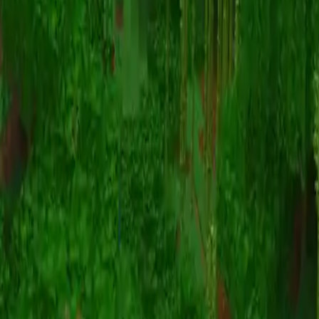
Animatie
(S I W R F V)