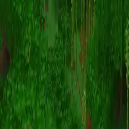
Animatie
(S I W R F V)