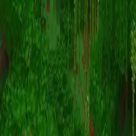
Animatie
(S I W R F V)