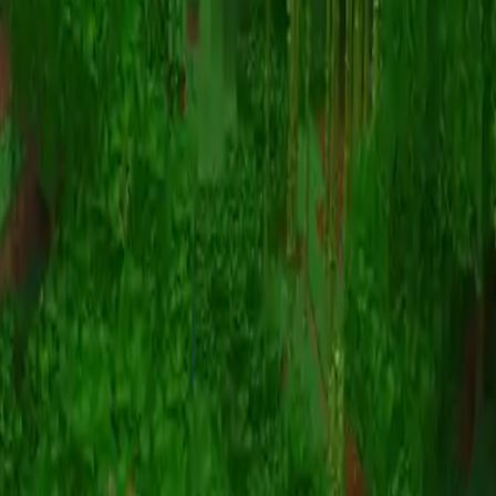
Animatie
(S I W R F V)