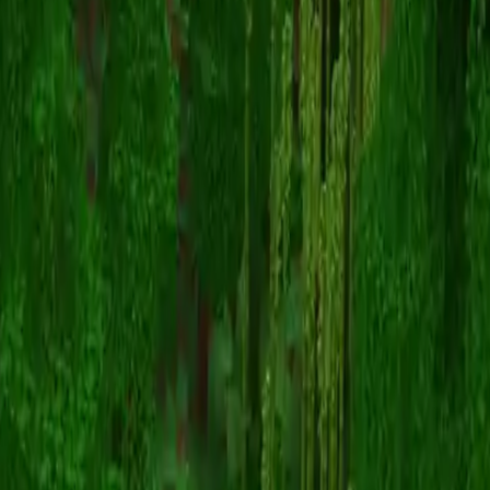
mila_milkshake
Terug naar skins