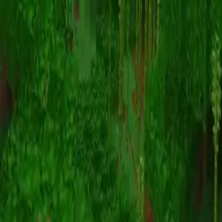
Animatie
(S I W R F V)