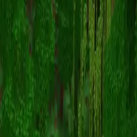
Marblecashew527
Terug naar skins