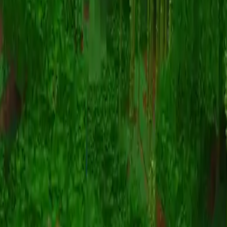
Animatie
(S I W R F V)