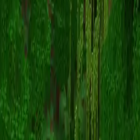
denji
Terug naar skins