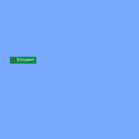
Skip to content
Naar inhoud gaan
Minecraft.How
Servers
Skins
Forum
Blog
Tools
Inloggen
Home