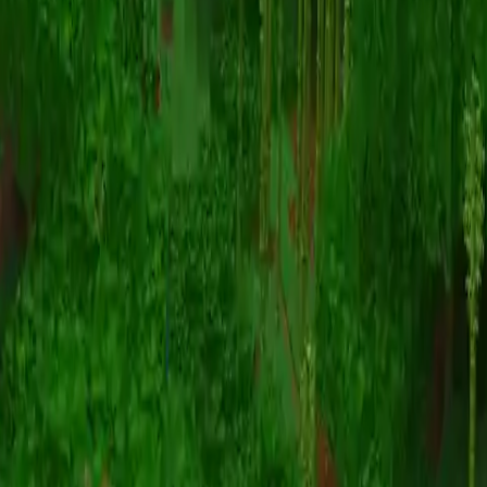
Animatie
(S I W R F V)