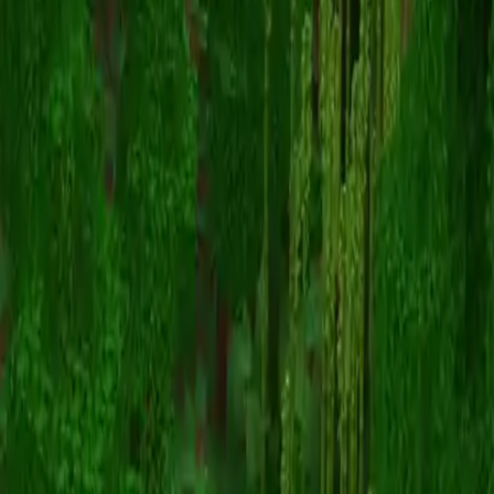
blak_dragin
Terug naar skins