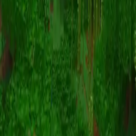
Animatie
(S I W R F V)