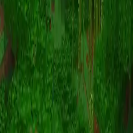
Animatie
(S I W R F V)