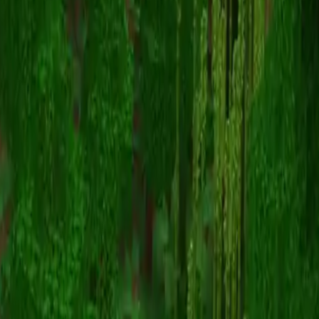
blue_wolfDragon
Terug naar skins